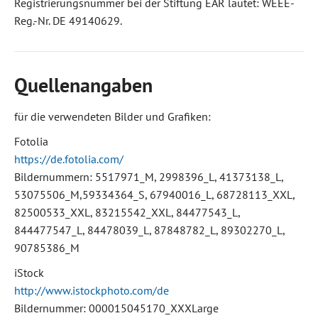
Registrierungsnummer bei der Stiftung EAR lautet: WEEE-
Reg.-Nr. DE 49140629.
Quellenangaben
für die verwendeten Bilder und Grafiken:
Fotolia
https://de.fotolia.com/
Bildernummern: 5517971_M, 2998396_L, 41373138_L,
53075506_M,59334364_S, 67940016_L, 68728113_XXL,
82500533_XXL, 83215542_XXL, 84477543_L,
844477547_L, 84478039_L, 87848782_L, 89302270_L,
90785386_M
iStock
http://www.istockphoto.com/de
Bildernummer: 000015045170_XXXLarge