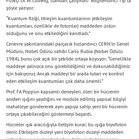
Fizikçi Dr. W. Ludwig, standart çalışması “Bilgilendirici Tıp”ta
şöyle yazıyor:
“Kuantum fiziği, titreşim kuantumlarının (etkileşim
kuantumları, özellikle de fotonlar) maddeden üstün
olduğunu ve onu etkilediğini kanıtladı.”
Cenevre yakınlarındaki parçacık hızlandırıcı CERN'in Genel
Müdürü, Nobel Ödülü sahibi Carlo Rubia (Nobel Ödülü
1984), bunu çok açık bir şekilde ortaya koyuyor: “Genellikle
maddeye yalnızca onu görebildiğimiz ve dokunabildiğimiz
için bakıyoruz. Ancak maddeyi bir arada tutan ve kontrol
eden etkileşim kuantumları çok daha önemli.”
Prof. FA Popp'un kapsamlı deneyleri, ölen bir hücrenin
aniden ışığını yaydığını ve modüle edilmiş yapısal bilgiyi
mahalleye göndererek aynı yapıya sahip yeni bir hücrenin
ortaya çıkabileceğini göstermeyi başardı.
Hücreler ışık aracılığıyla iletişim kurar; bu ışığa biyofoton
denir. Etkileşim düzeyi yani biyofoton düzeyi maddeden