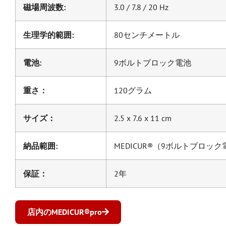
磁場周波数:
3.0 / 7.8 / 20 Hz
生理学的範囲:
80センチメートル
電池:
9ボルトブロック電池
重さ：
120グラム
サイズ：
2.5 x 7.6 x 11 cm
納品範囲:
MEDICUR®（9ボルトブロ
保証：
2年
店内のMEDICUR®pro