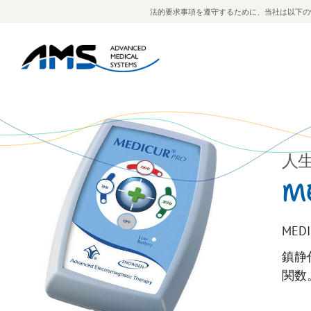
法的要求事項を遵守するために、当社は以下の
人
M
ME
鎮静
関数