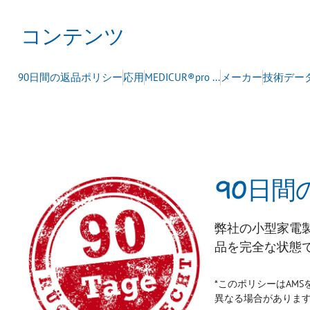
コンテンツ
90日間の返品ポリシー
応用
MEDICUR®pro ...
メーカー
技術デー
90日間
弊社の小型家電
品を完全な状態
*このポリシーはAM
異なる場合がありま