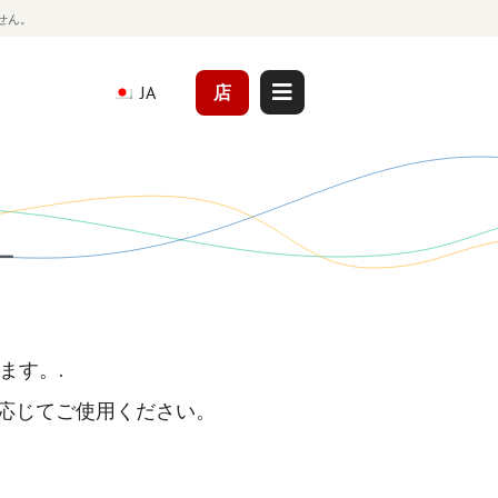
せん。
JA
店
ー
ます。.
応じてご使用ください。